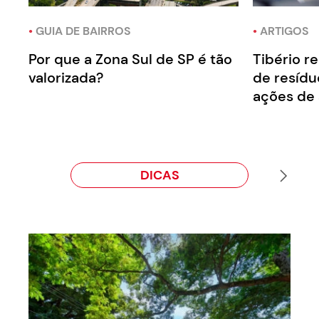
•
GUIA DE BAIRROS
•
ARTIGOS
Por que a Zona Sul de SP é tão
Tibério r
valorizada?
de resíd
ações de 
DICAS