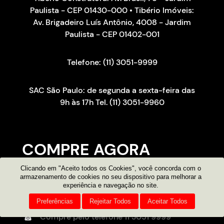
Paulista - CEP 01430-000 • Tibério Imóveis:
Av. Brigadeiro Luís Antônio, 4008 - Jardim
Paulista - CEP 01402-001
Telefone: (11) 3051-9999
SAC São Paulo: de segunda a sexta-feira das
9h às 17h Tel. (11) 3051-9960
COMPRE AGORA
Clicando em "Aceito todos os Cookies", você concorda com o
Consultor on-line
armazenamento de cookies no seu dispositivo para melhorar a
experiência e navegação no site.
Atendimento por e-mail
Preferências
Rejeitar Todos
Aceitar Todos
Compre pelo telefone
11 3051 9999