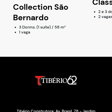
Clas
Collection São
2 e 3 d
Bernardo
2 vaga
3 Dorms. (1 suíte) / 58 m²
1 vaga
Tibério Construtora: Av. Brasil, 78 - Jardim