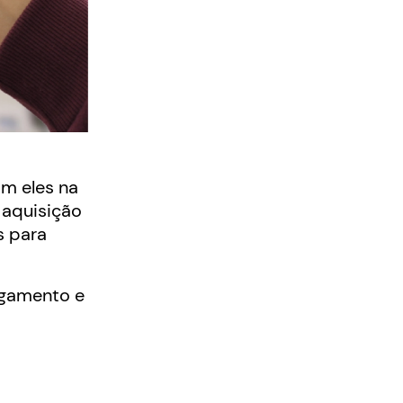
m eles na
 aquisição
s para
agamento e