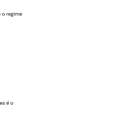
b o regime
es é o