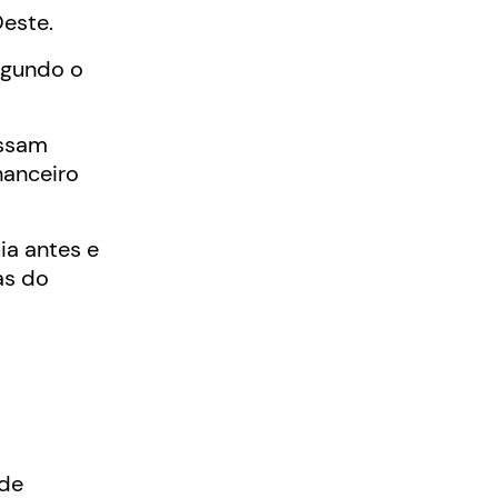
Oeste.
egundo o
ossam
nanceiro
a antes e
as do
 de