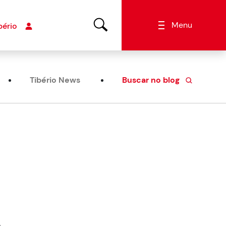
Menu
bério
Tibério News
Buscar no blog
o