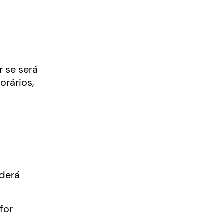
 se será
rários,
oderá
for