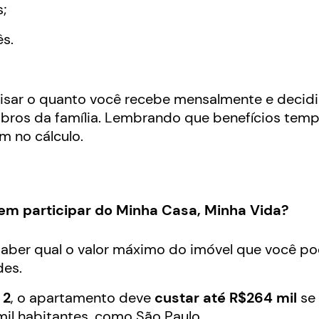
;
s.
isar o quanto você recebe mensalmente e decidir
os da família. Lembrando que benefícios tempo
m no cálculo.
em participar do Minha Casa, Minha Vida?
aber qual o valor máximo do imóvel que você p
des.
 2
, o apartamento deve
custar até R$264 mil
se 
il habitantes, como São Paulo.