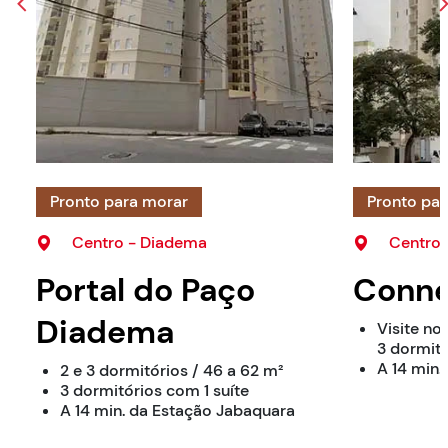
Pronto para morar
Pronto pa
Centro - Diadema
Centro 
Portal do Paço
Conne
Diadema
Visite no
3 dormitó
A 14 min.
2 e 3 dormitórios / 46 a 62 m²
3 dormitórios com 1 suíte
A 14 min. da Estação Jabaquara