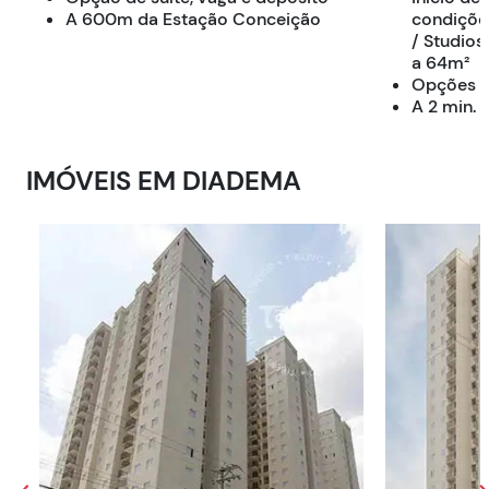
A 600m da Estação Conceição
condiçõe
/ Studios,
a 64m²
Opções c
A 2 min. 
IMÓVEIS EM
DIADEMA