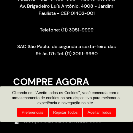
Av. Brigadeiro Luís Antônio, 4008 - Jardim
Paulista - CEP 01402-001
Telefone: (11) 3051-9999
SAC São Paulo: de segunda a sexta-feira das
9h às 17h Tel. (11) 3051-9960
COMPRE AGORA
Clicando em "Aceito todos os Cookies", você concorda com o
Consultor on-line
armazenamento de cookies no seu dispositivo para melhorar a
experiência e navegação no site.
Atendimento por e-mail
Preferências
Rejeitar Todos
Aceitar Todos
Compre pelo telefone
11 3051 9999