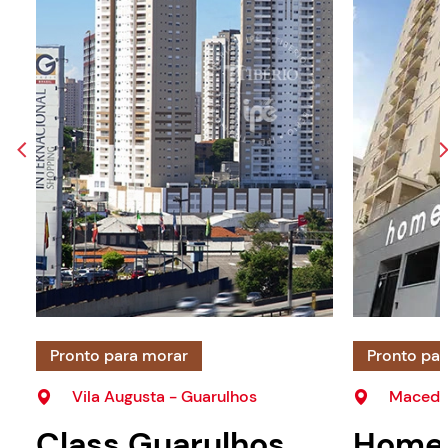
Pronto para morar
Pronto pa
Vila Augusta - Guarulhos
Macedo 
Class Guarulhos
Home