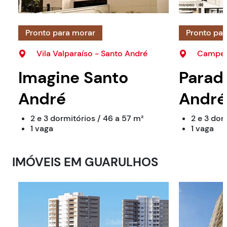
Pronto para morar
Pronto pa
Vila Valparaíso - Santo André
Campest
Imagine Santo
Parad
André
André
2 e 3 dormitórios / 46 a 57 m²
2 e 3 dor
1 vaga
1 vaga
IMÓVEIS EM
GUARULHOS