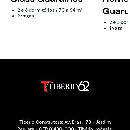
Guaru
2 e 3 dormitórios / 70 a 94 m²
2 vagas
2 e 3 dor
1 vaga
Tibério Construtora: Av. Brasil, 78 - Jardim
Paulista - CEP 01430-000 • Tibério Imóveis: