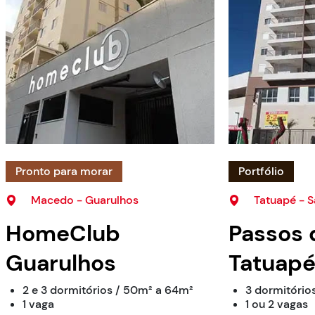
Pronto para morar
Portfólio
Macedo - Guarulhos
Tatuapé - S
HomeClub
Passos 
Guarulhos
Tatuap
2 e 3 dormitórios / 50m² a 64m²
3 dormitório
1 vaga
1 ou 2 vagas