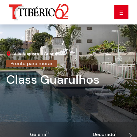
Vila Augusta - Guarulhos
Pronto para morar
Class Guarulhos
14
1
Galeria
Decorado