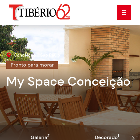
Conceição - São Paulo
Pronto para morar
My Space Conceição
21
1
Galeria
Decorado