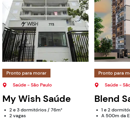
Pronto para morar
Pronto para m
Saúde - São Paulo
Saúde - São
My Wish Saúde
Blend S
2 e 3 dormitórios / 76m²
1 e 2 dormitó
2 vagas
A 500m da E