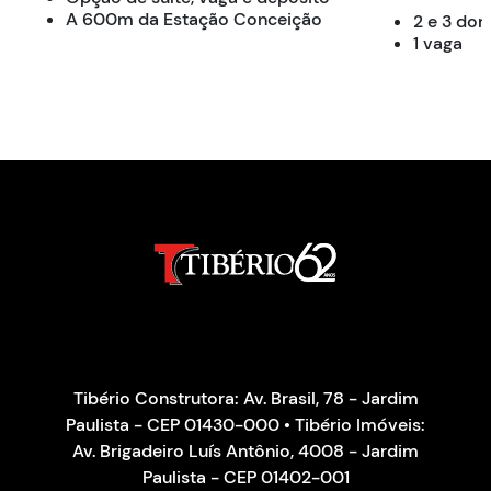
A 600m da Estação Conceição
2 e 3 dor
1 vaga
Tibério Construtora: Av. Brasil, 78 - Jardim
Paulista - CEP 01430-000 • Tibério Imóveis:
Av. Brigadeiro Luís Antônio, 4008 - Jardim
Paulista - CEP 01402-001