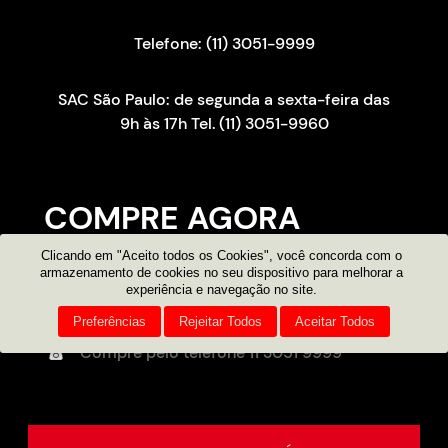
Telefone: (11) 3051-9999
SAC São Paulo: de segunda a sexta-feira das
9h às 17h Tel. (11) 3051-9960
COMPRE AGORA
Clicando em "Aceito todos os Cookies", você concorda com o
Consultor on-line
armazenamento de cookies no seu dispositivo para melhorar a
experiência e navegação no site.
Atendimento por e-mail
Preferências
Rejeitar Todos
Aceitar Todos
Compre pelo telefone
11 3051 9999