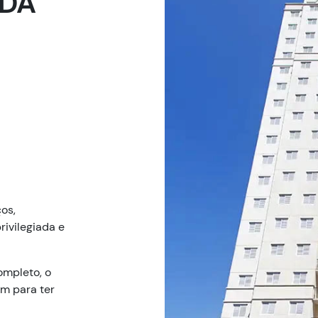
NDA
os,
rivilegiada e
ompleto, o
am para ter