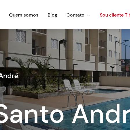
Quem somos
Blog
Contato
Sou cliente Ti
 André
 Santo And