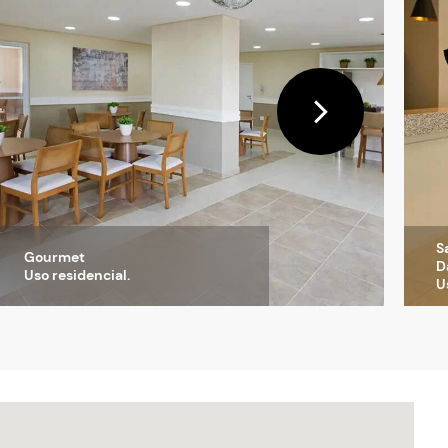
S
Gourmet
D
Uso residencial.
U