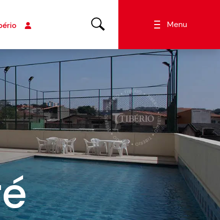
Menu
bério
ré