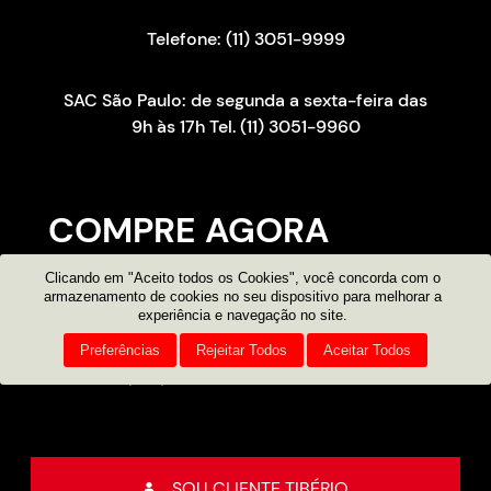
Telefone: (11) 3051-9999
SAC São Paulo: de segunda a sexta-feira das
9h às 17h Tel. (11) 3051-9960
COMPRE AGORA
Clicando em "Aceito todos os Cookies", você concorda com o
Consultor on-line
armazenamento de cookies no seu dispositivo para melhorar a
experiência e navegação no site.
Atendimento por e-mail
Preferências
Rejeitar Todos
Aceitar Todos
Compre pelo telefone
11 3051 9999
SOU CLIENTE TIBÉRIO