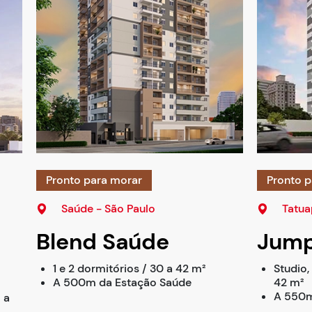
Pronto para morar
Pronto p
Saúde - São Paulo
Tatua
Blend Saúde
Jump
1 e 2 dormitórios / 30 a 42 m²
Studio,
A 500m da Estação Saúde
42 m²
A 550m
 a