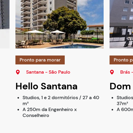
Pronto para morar
Pronto p
Santana - São Paulo
Brás 
Hello Santana
Dom 
Studios, 1 e 2 dormitórios / 27 a 40
Studios
m²
37m²
A 250m da Engenheiro x
A 600m
Conselheiro