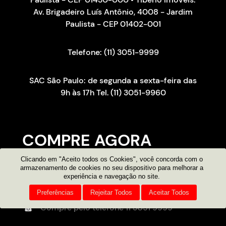
Av. Brigadeiro Luís Antônio, 4008 - Jardim
Paulista - CEP 01402-001
Telefone: (11) 3051-9999
SAC São Paulo: de segunda a sexta-feira das
9h às 17h Tel. (11) 3051-9960
COMPRE AGORA
Clicando em "Aceito todos os Cookies", você concorda com o
Consultor on-line
armazenamento de cookies no seu dispositivo para melhorar a
experiência e navegação no site.
Atendimento por e-mail
Preferências
Rejeitar Todos
Aceitar Todos
Compre pelo telefone
11 3051 9999