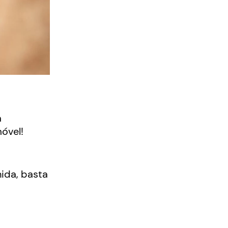
a
móvel!
hida, basta