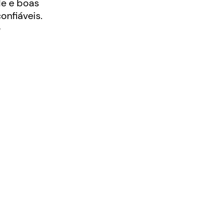
e e boas
onfiáveis.
e