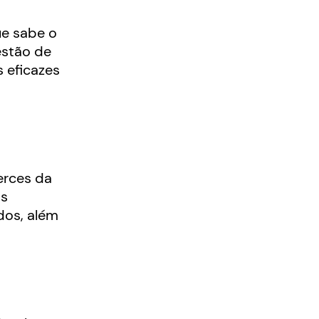
ue sabe o
estão de
 eficazes
erces da
as
dos, além