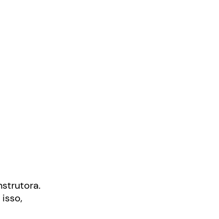
strutora.
 isso,
s