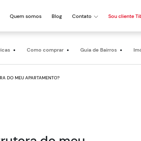
Quem somos
Blog
Contato
Sou cliente Ti
icas
Como comprar
Guia de Bairros
Im
RA DO MEU APARTAMENTO?
trutora do meu