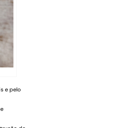
s e pelo
 e