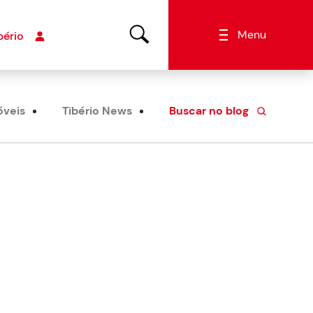
Menu
bério
óveis
Tibério News
Buscar no blog