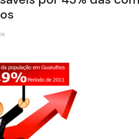
hos
OS