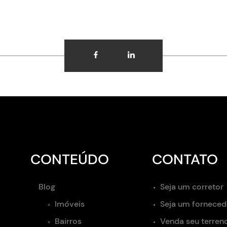
CONTEÚDO
CONTATO
Blog
Seja um corretor
Imóveis
Seja um forneced
Bairros
Venda seu terren