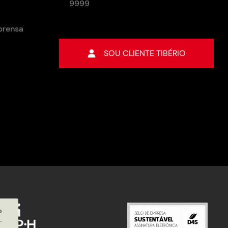
9999
prensa
o
SOU CLIENTE TIBÉRIO
o
.