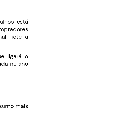
ulhos está
ompradores
al Tietê, a
e ligará o
iada no ano
nsumo mais