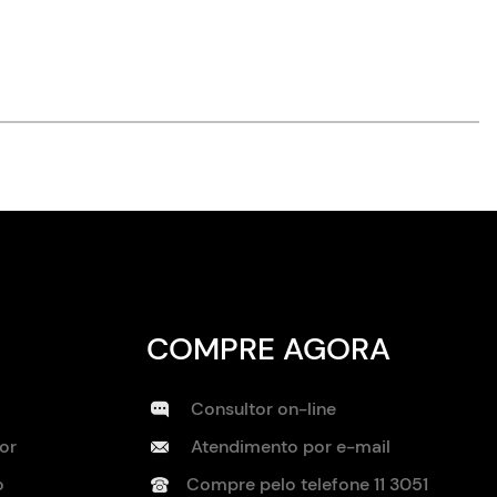
COMPRE AGORA
Consultor on-line
or
Atendimento por e-mail
o
Compre pelo telefone
11 3051