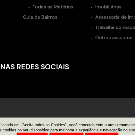
Todas as Matérias
Imobiliárias
Guia de Bairros
Assessoria de im
Trabalhe conosc
Outros assuntos
 NAS REDES SOCIAIS
licando em "Aceito todos os Cookies", você concorda com o armazenament
e cookies no seu dispositivo para melhorar a experiência e navegação no site