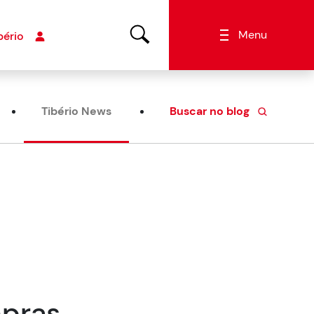
Menu
bério
Tibério News
Buscar no blog
mpras