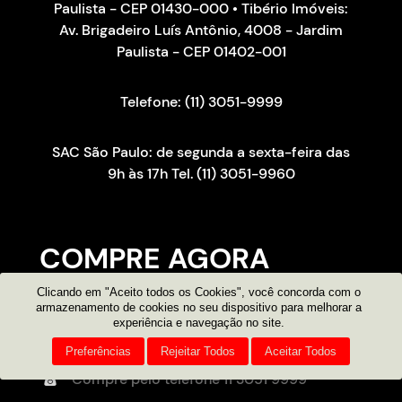
Paulista - CEP 01430-000 • Tibério Imóveis:
Av. Brigadeiro Luís Antônio, 4008 - Jardim
Paulista - CEP 01402-001
Telefone: (11) 3051-9999
SAC São Paulo: de segunda a sexta-feira das
9h às 17h Tel. (11) 3051-9960
COMPRE AGORA
Clicando em "Aceito todos os Cookies", você concorda com o
Consultor on-line
armazenamento de cookies no seu dispositivo para melhorar a
experiência e navegação no site.
Atendimento por e-mail
Preferências
Rejeitar Todos
Aceitar Todos
Compre pelo telefone
11 3051 9999