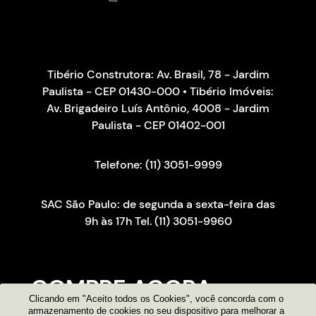
Tibério Construtora: Av. Brasil, 78 - Jardim
Paulista - CEP 01430-000 • Tibério Imóveis:
Av. Brigadeiro Luís Antônio, 4008 - Jardim
Paulista - CEP 01402-001
Telefone: (11) 3051-9999
SAC São Paulo: de segunda a sexta-feira das
9h às 17h Tel. (11) 3051-9960
COMPRE AGORA
Clicando em "Aceito todos os Cookies", você concorda com o
armazenamento de cookies no seu dispositivo para melhorar a