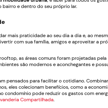
la
mobilidade urbana
, e lazer para todos os gost
bairro e dentro do seu próprio lar.
de
dar mais praticidade ao seu dia a dia e, ao mes
vertir com sua família, amigos e aproveitar a pró
l rooftop, as áreas comuns foram projetadas pela
Os ambientes são modernos e aconchegantes e pos
ram pensados para facilitar o cotidiano. Combin
anos, eles colecionam benefícios, como a econom
no condomínio pode reduzir os gastos com energ
avanderia Compartilhada
.