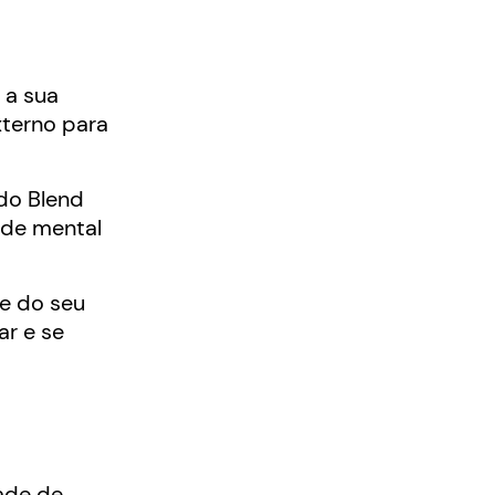
 a sua
xterno para
do Blend
úde mental
ne do seu
r e se
ade de