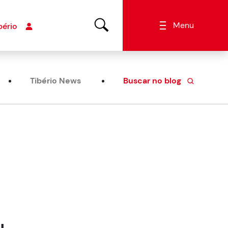
Menu
bério
Tibério News
Buscar no blog
u