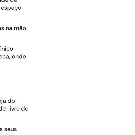
o espaço
as na mão.
único
teca, onde
eja do
e, livre de
s seus