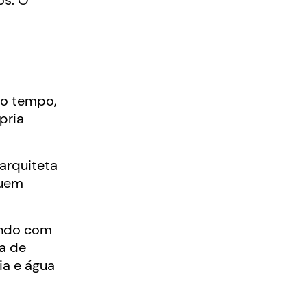
os. O
mo tempo,
pria
 arquiteta
suem
ando com
ia de
ia e água