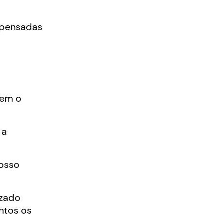
 pensadas
rem o
 a
nosso
izado
untos os