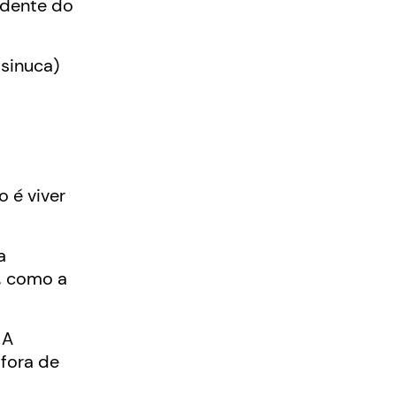
ndente do
 sinuca)
 é viver
a
s, como a
 A
 fora de