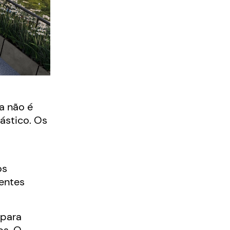
a não é
ástico. Os
os
rentes
 para