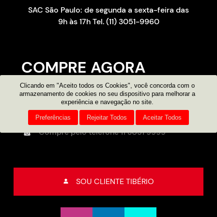
SAC São Paulo: de segunda a sexta-feira das
9h às 17h Tel. (11) 3051-9960
COMPRE AGORA
Clicando em "Aceito todos os Cookies", você concorda com o
Consultor on-line
armazenamento de cookies no seu dispositivo para melhorar a
experiência e navegação no site.
Atendimento por e-mail
Preferências
Rejeitar Todos
Aceitar Todos
Compre pelo telefone
11 3051 9999
SOU CLIENTE TIBÉRIO