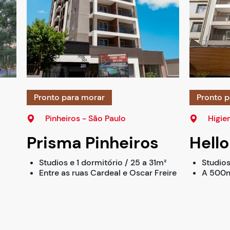
Pronto para morar
Pronto p
Pinheiros - São Paulo
Higien
Prisma Pinheiros
Hello
Studios e 1 dormitório / 25 a 31m²
Studios
Entre as ruas Cardeal e Oscar Freire
A 500m