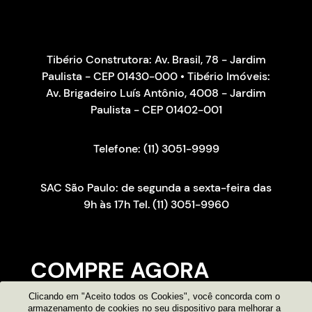
Tibério Construtora: Av. Brasil, 78 - Jardim
Paulista - CEP 01430-000 • Tibério Imóveis:
Av. Brigadeiro Luís Antônio, 4008 - Jardim
Paulista - CEP 01402-001
Telefone: (11) 3051-9999
SAC São Paulo: de segunda a sexta-feira das
9h às 17h Tel. (11) 3051-9960
COMPRE AGORA
Clicando em "Aceito todos os Cookies", você concorda com o
Consultor on-line
armazenamento de cookies no seu dispositivo para melhorar a