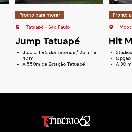
Pronto para morar
Pronto p
Tatuapé - São Paulo
Mooca
Jump Tatuapé
Hit 
Studio, 1 e 2 dormitórios / 25 m² a
Studios
42 m²
Opção 
A 550m da Estação Tatuapé
A 30 m