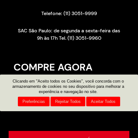
Telefone: (11) 3051-9999
SAC São Paulo: de segunda a sexta-feira das
9h às 17h Tel. (11) 3051-9960
COMPRE AGORA
Clicando em "Aceito todos os Cookies", você concorda com o
Consultor on-line
armazenamento de cookies no seu dispositivo para melhorar a
experiência e navegação no site.
Atendimento por e-mail
Preferências
Rejeitar Todos
Aceitar Todos
Compre pelo telefone
11 3051 9999