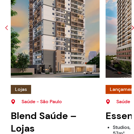
Lojas
Lançamen
Saúde - São Paulo
Saúde -
Blend Saúde –
Essen
Lojas
Studios, 1
57m²