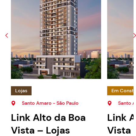
Lojas
Em Constr
Santo Amaro - São Paulo
Santo A
Link Alto da Boa
Link A
Vista – Lojas
Vista