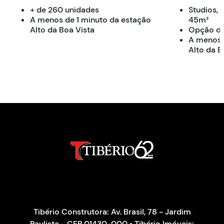
+ de 260 unidades
Studios, 1
A menos de 1 minuto da estação
45m²
Alto da Boa Vista
Opção de
A menos 
Alto da B
Tibério Construtora: Av. Brasil, 78 - Jardim
Paulista - CEP 01430-000 • Tibério Imóveis: