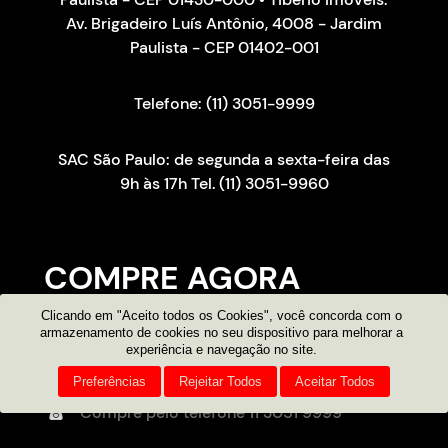
Av. Brigadeiro Luís Antônio, 4008 - Jardim
Paulista - CEP 01402-001
Telefone: (11) 3051-9999
SAC São Paulo: de segunda a sexta-feira das
9h às 17h Tel. (11) 3051-9960
COMPRE AGORA
Clicando em "Aceito todos os Cookies", você concorda com o
Consultor on-line
armazenamento de cookies no seu dispositivo para melhorar a
experiência e navegação no site.
Atendimento por e-mail
Preferências
Rejeitar Todos
Aceitar Todos
Compre pelo telefone
11 3051 9999