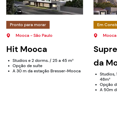
Pronto para morar
Em Const
Mooca - São Paulo
Mooca 
Hit Mooca
Supr
da M
Studios e 2 dorms. / 25 a 45 m²
Opção de suíte
A 30 m da estação Bresser-Mooca
Studios, 
48m²
Opção de
A 50m da