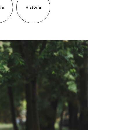
ia
História