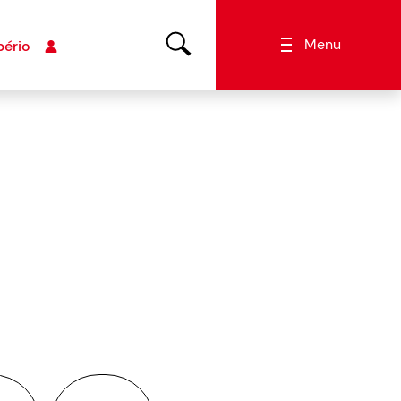
Menu
bério