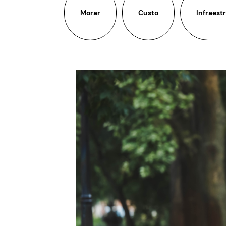
Morar
Custo
Infraest