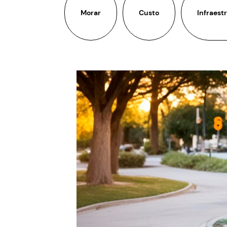
Morar
Custo
Infraest