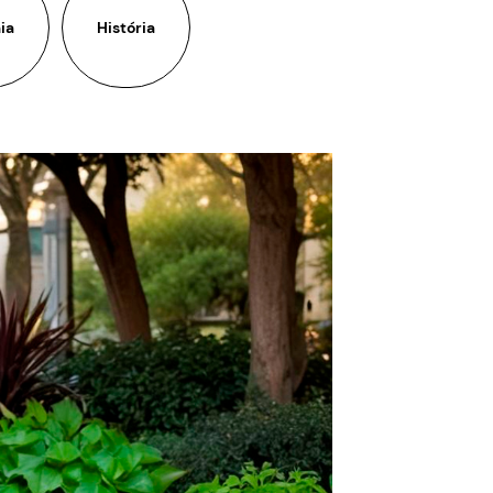
ia
História