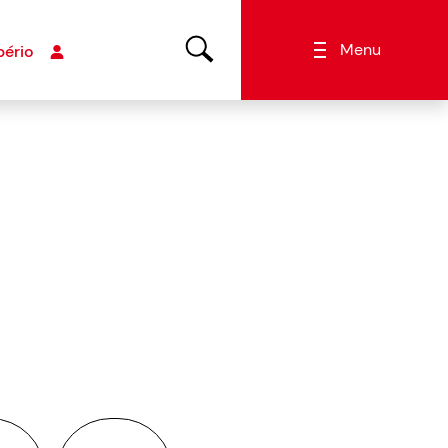
Menu
bério