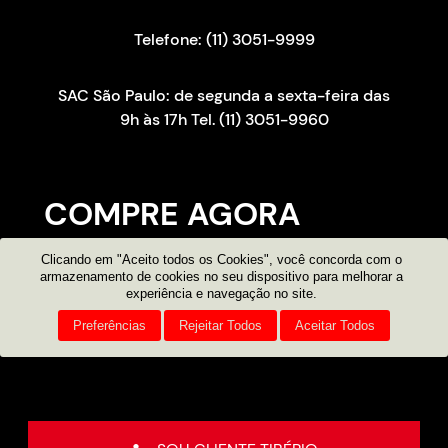
Telefone: (11) 3051-9999
SAC São Paulo: de segunda a sexta-feira das
9h às 17h Tel. (11) 3051-9960
COMPRE AGORA
Clicando em "Aceito todos os Cookies", você concorda com o
Consultor on-line
armazenamento de cookies no seu dispositivo para melhorar a
experiência e navegação no site.
Atendimento por e-mail
Preferências
Rejeitar Todos
Aceitar Todos
Compre pelo telefone
11 3051 9999