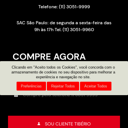
Telefone: (11) 3051-9999
SAC São Paulo: de segunda a sexta-feira das
9h às 17h Tel. (11) 3051-9960
COMPRE AGORA
Clicando em "Aceito todos os Cookies", você concorda com o
Consultor on-line
armazenamento de cookies no seu dispositivo para melhorar a
experiência e navegação no site.
Atendimento por e-mail
Preferências
Rejeitar Todos
Aceitar Todos
Compre pelo telefone
11 3051 9999
SOU CLIENTE TIBÉRIO