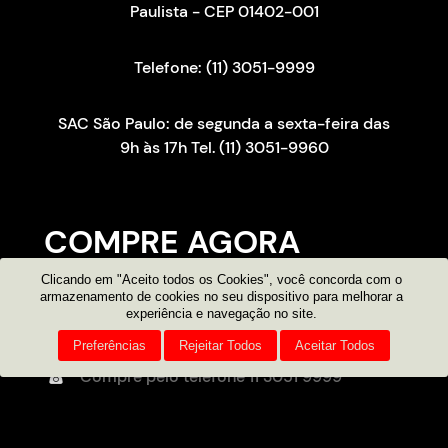
Paulista - CEP 01402-001
Telefone: (11) 3051-9999
SAC São Paulo: de segunda a sexta-feira das
9h às 17h Tel. (11) 3051-9960
COMPRE AGORA
Clicando em "Aceito todos os Cookies", você concorda com o
Consultor on-line
armazenamento de cookies no seu dispositivo para melhorar a
experiência e navegação no site.
Atendimento por e-mail
Preferências
Rejeitar Todos
Aceitar Todos
Compre pelo telefone
11 3051 9999