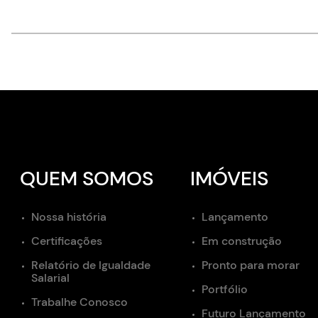
QUEM SOMOS
IMÓVEIS
Nossa história
Lançamento
Certificações
Em construção
Relatório de Igualdade
Pronto para morar
Salarial
Portfólio
Trabalhe Conosco
Futuro Lançamento