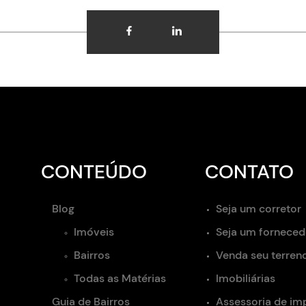
CONTEÚDO
CONTATO
Blog
Seja um corretor
Imóveis
Seja um forneced
Bairros
Venda seu terren
Todas as Matérias
Imobiliárias
Guia de Bairros
Assessoria de im