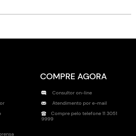
COMPRE AGORA
Consultor on-line
or
Atendimento por e-mail
o
Compre pelo telefone
11 3051
9999
prensa