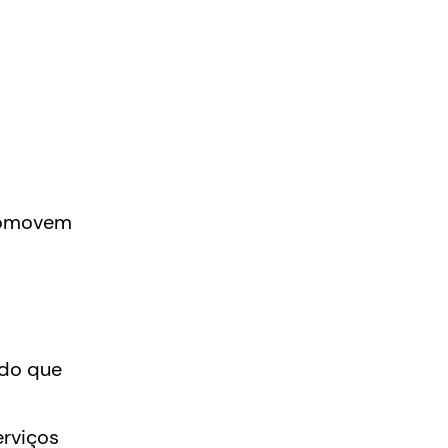
promovem
ado que
rviços