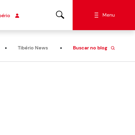
Menu
bério
Tibério News
Buscar no blog