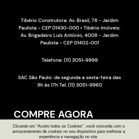
Tibério Construtora: Av. Brasil, 78 - Jardim
Paulista - CEP 01430-000 • Tibério Imóveis:
Av. Brigadeiro Luís Antônio, 4008 - Jardim
Paulista - CEP 01402-001
Telefone: (11) 3051-9999
SAC São Paulo: de segunda a sexta-feira das
9h às 17h Tel. (11) 3051-9960
COMPRE AGORA
Clicando em "Aceito todos os Cookies", você concorda com o
Consultor on-line
armazenamento de cookies no seu dispositivo para melhorar a
experiência e navegação no site.