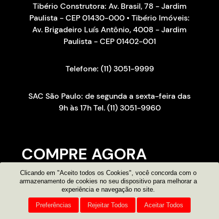
Tibério Construtora: Av. Brasil, 78 - Jardim
Paulista - CEP 01430-000 • Tibério Imóveis:
Av. Brigadeiro Luís Antônio, 4008 - Jardim
Paulista - CEP 01402-001
Telefone: (11) 3051-9999
SAC São Paulo: de segunda a sexta-feira das
9h às 17h Tel. (11) 3051-9960
COMPRE AGORA
Clicando em "Aceito todos os Cookies", você concorda com o
Consultor on-line
armazenamento de cookies no seu dispositivo para melhorar a
experiência e navegação no site.
Atendimento por e-mail
Preferências
Rejeitar Todos
Aceitar Todos