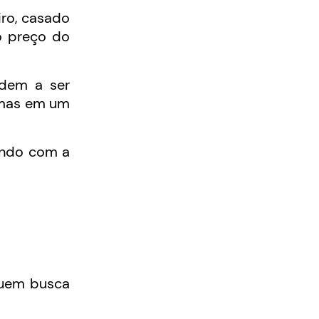
iro, casado
o preço do
ndem a ser
 mas em um
ando com a
quem busca