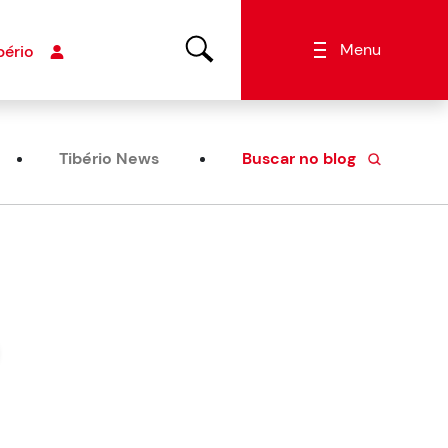
Menu
bério
Tibério News
Buscar no blog