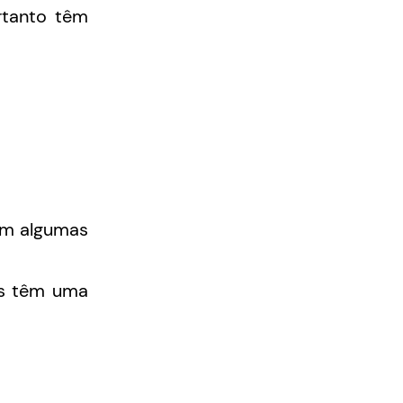
rtanto têm
 em algumas
os têm uma