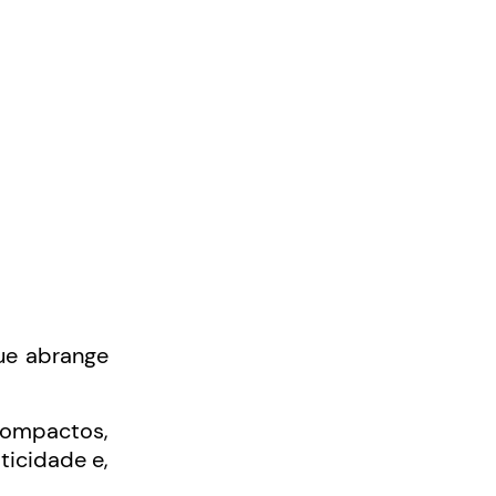
ue abrange
 compactos,
ticidade e,