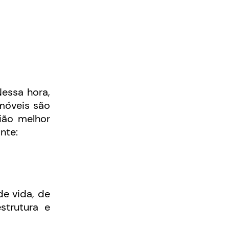
essa hora,
imóveis são
ião melhor
nte:
de vida, de
strutura e