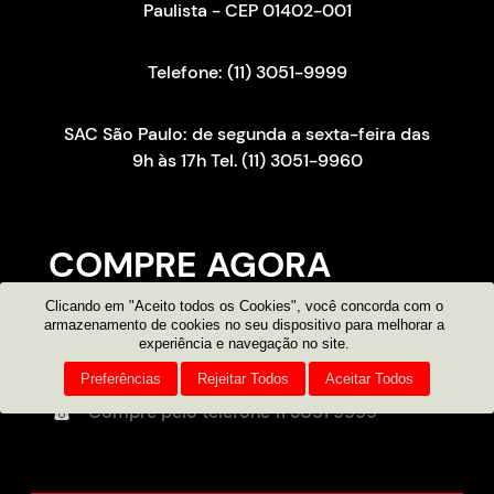
Paulista - CEP 01402-001
Telefone: (11) 3051-9999
SAC São Paulo: de segunda a sexta-feira das
9h às 17h Tel. (11) 3051-9960
COMPRE AGORA
Clicando em "Aceito todos os Cookies", você concorda com o
Consultor on-line
armazenamento de cookies no seu dispositivo para melhorar a
experiência e navegação no site.
Atendimento por e-mail
Preferências
Rejeitar Todos
Aceitar Todos
Compre pelo telefone
11 3051 9999