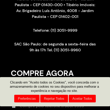
Paulista - CEP 01430-000 • Tibério Imóveis:
Av. Brigadeiro Luís Antônio, 4008 - Jardim
Paulista - CEP 01402-001
Telefone: (11) 3051-9999
SAC São Paulo: de segunda a sexta-feira das
9h às 17h Tel. (11) 3051-9960
COMPRE AGORA
Clicando em "Aceito todos os Cookies", você concorda com o
Consultor on-line
armazenamento de cookies no seu dispositivo para melhorar a
experiência e navegação no site.
Atendimento por e-mail
Preferências
Rejeitar Todos
Aceitar Todos
Compre pelo telefone
11 3051 9999