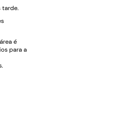
 tarde.
es
área é
ios para a
a
s.