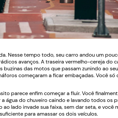
da. Nesse tempo todo, seu carro andou um pouc
ádicos avanços. A traseira vermelho-cereja do c
das buzinas das motos que passam zunindo ao seu
emáforos começaram a ficar embaçadas. Você só 
ito parece enfim começar a fluir. Você finalmen
r a água do chuveiro caindo e lavando todos os 
o ao lado invade sua faixa, sem dar seta, e você 
suficiente para amassar os dois veículos.