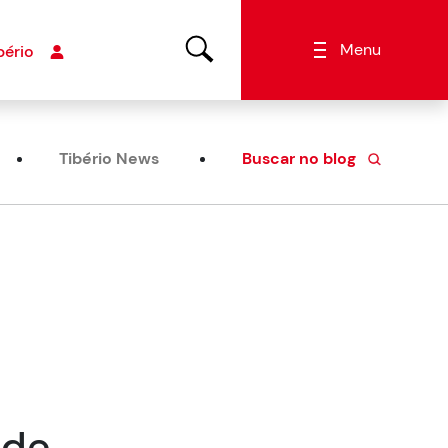
Menu
bério
Tibério News
Buscar no blog
úde