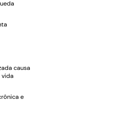
queda
nta
izada causa
 vida
rônica e