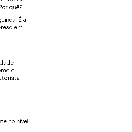
Por quê?
uínea. É a
preso em
idade
como o
torista
e no nível