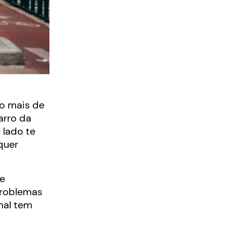
o mais de
arro da
 lado te
quer
te
problemas
mal tem