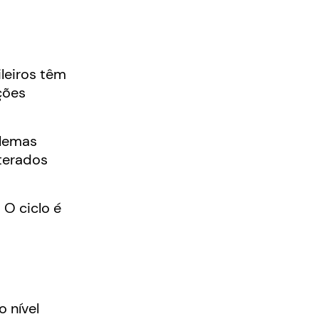
ileiros têm
ções
blemas
lterados
O ciclo é
 nível