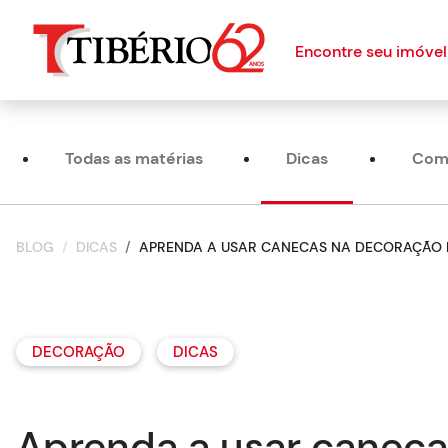
Encontre seu imóvel
Todas as matérias
Dicas
Com
BLOG
DICAS
APRENDA A USAR CANECAS NA DECORAÇÃO 
DECORAÇÃO
DICAS
Aprenda a usar caneca