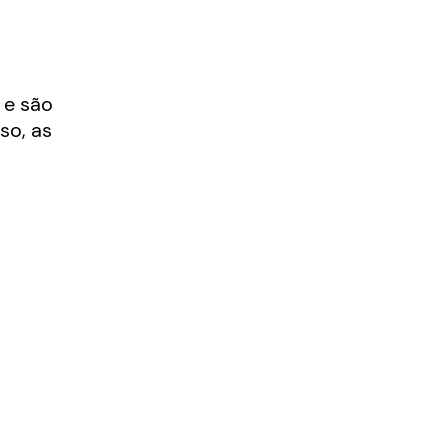
 e são
so, as