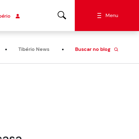
Menu
bério
Tibério News
Buscar no blog
casa