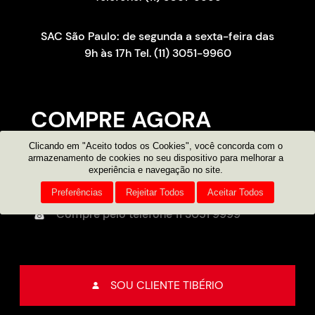
SAC São Paulo: de segunda a sexta-feira das
9h às 17h Tel. (11) 3051-9960
COMPRE AGORA
Clicando em "Aceito todos os Cookies", você concorda com o
Consultor on-line
armazenamento de cookies no seu dispositivo para melhorar a
experiência e navegação no site.
Atendimento por e-mail
Preferências
Rejeitar Todos
Aceitar Todos
Compre pelo telefone
11 3051 9999
SOU CLIENTE TIBÉRIO