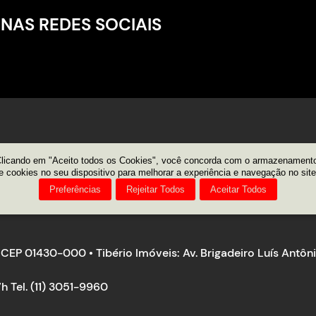
 NAS REDES SOCIAIS
licando em "Aceito todos os Cookies", você concorda com o armazenament
e cookies no seu dispositivo para melhorar a experiência e navegação no site
Preferências
Rejeitar Todos
Aceitar Todos
a - CEP 01430-000 • Tibério Imóveis: Av. Brigadeiro Luís Ant
h Tel. (11) 3051-9960