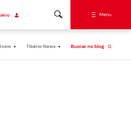
Menu
bério
óveis
Tibério News
Buscar no blog