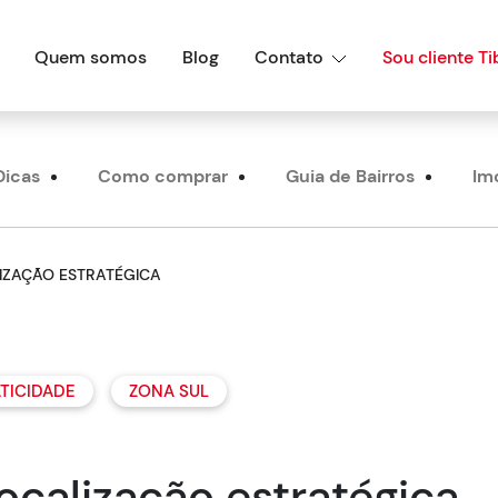
Quem somos
Blog
Contato
Sou cliente Ti
Dicas
Como comprar
Guia de Bairros
Im
LIZAÇÃO ESTRATÉGICA
TICIDADE
ZONA SUL
ocalização estratégica