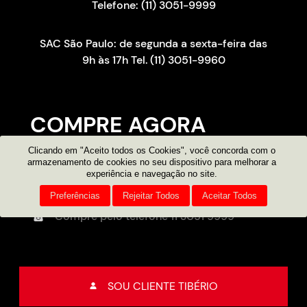
Telefone: (11) 3051-9999
SAC São Paulo: de segunda a sexta-feira das
9h às 17h Tel. (11) 3051-9960
COMPRE AGORA
Clicando em "Aceito todos os Cookies", você concorda com o
Consultor on-line
armazenamento de cookies no seu dispositivo para melhorar a
experiência e navegação no site.
Atendimento por e-mail
Preferências
Rejeitar Todos
Aceitar Todos
Compre pelo telefone
11 3051 9999
SOU CLIENTE TIBÉRIO