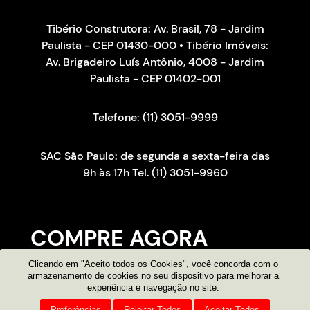
Tibério Construtora: Av. Brasil, 78 - Jardim
Paulista - CEP 01430-000 • Tibério Imóveis:
Av. Brigadeiro Luís Antônio, 4008 - Jardim
Paulista - CEP 01402-001
Telefone: (11) 3051-9999
SAC São Paulo: de segunda a sexta-feira das
9h às 17h Tel. (11) 3051-9960
COMPRE AGORA
Clicando em "Aceito todos os Cookies", você concorda com o
Consultor on-line
armazenamento de cookies no seu dispositivo para melhorar a
experiência e navegação no site.
Atendimento por e-mail
Preferências
Rejeitar Todos
Aceitar Todos