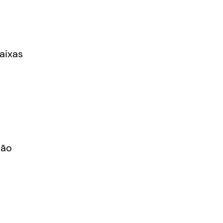
aixas
São