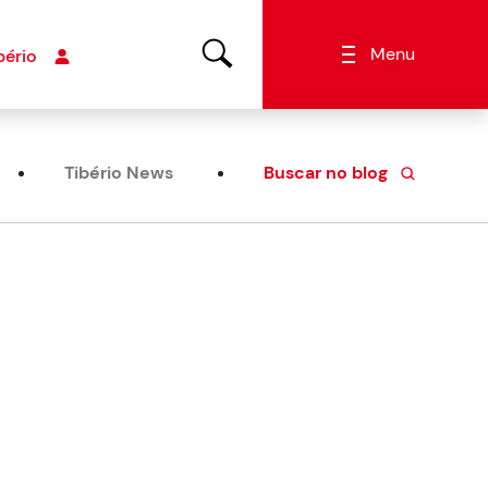
Menu
bério
Tibério News
Buscar no blog